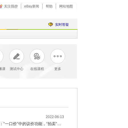
关注我@
eBay新闻
帮助
网站地图
实时答疑
直播课
测试中心
在线课程
更多
2022-06-13
在eBay物品刊登页面中关于价格设定，有些实用的特色辅助功能，如：“一口价”中的议价功能，“拍卖”中的拍卖+一口价功能，“一口价”中的多属性刊登功能。