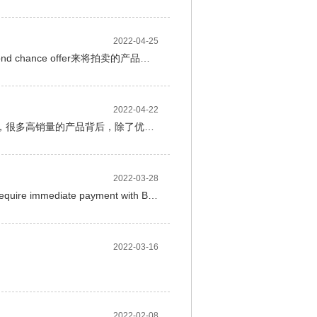
2022-04-25
卖家除了可以使用Best offer功能来接受来自于客户得议价，使用second chance offer来将拍卖的产品卖给给多出价合适的客户外，还可以使用本文提到的卖家发起的议价 seller initiated offer (简称SIO)功能来由卖家主动发送优惠折扣信息给潜在的客户。
2022-04-22
杰出的产品刊登，能有效吸引买家来浏览您的商品，促进成交。因此，很多高销量的产品背后，除了优质的产品本身之外，杰出的listing编辑也至关重要。以下我们一起来看一下，如何创建一条eBay listing。
2022-03-28
在您刊登产品listing时，在设置付款方式处会有一个立即付款的选项Require immediate payment with Buy It Now。当您在售卖一件有时效性的产品时，这个功能非常好用。您可以为您的一口价商品或者拍卖加一口价商品设置立即付款。
2022-03-16
2022-02-08