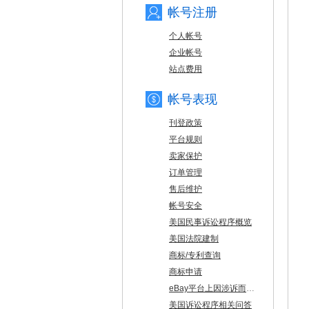
帐号注册
个人帐号
企业帐号
站点费用
帐号表现
刊登政策
平台规则
卖家保护
订单管理
售后维护
帐号安全
美国民事诉讼程序概览
美国法院建制
商标/专利查询
商标申请
eBay平台上因涉诉而下架的品牌列表
美国诉讼程序相关问答