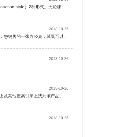
在eBay进行在线销售，listing刊登分为一口价（fixed price）和拍卖（auction style）2种形式。无论哪种形式的listing，都是有时效的，一般来说listing时效有3天、5天、7天、10天等。
2018-10-26
当您在eBay销售产品时，若您的产品特性可以属于不同的分类，例如：您销售的一张办公桌，其既可以归属到Home & Garden产品大类下，属于家庭使用的家具，也可以归属到Business & Industrial产品大类下，属于商用办公室家具。此时您可以根据实际情况将此产品刊登在以上两个产品大类下，这样当买家在HG分类或者BI分类中搜索时，都有机会找到您的产品。当然不是所有的分类都适用第二分类的，具体不适用分类列表，请参考这里 。重要：请永远将您的产品放在正确合适的分类中。
2018-10-26
2018-10-26
产品识别码是多数产品都有的通用的编码，用以帮助买家在eBay站点上及其他搜索引擎上找到该产品。产品识别码主要包括：品牌名称（Brand Name）、制造商零件编号（MPN）、全球贸易识别码（GTIN）等。
2018-10-26