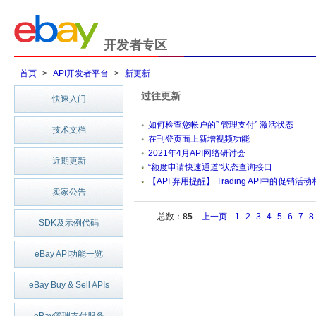
开发者专区
首页
>
API开发者平台
>
新更新
过往更新
快速入门
如何检查您帐户的” 管理支付” 激活状态
技术文档
在刊登页面上新增视频功能
2021年4月API网络研讨会
近期更新
“额度申请快速通道”状态查询接口
【API 弃用提醒】 Trading API中的促销活动
卖家公告
总数：
85
上一页
1
2
3
4
5
6
7
8
SDK及示例代码
eBay API功能一览
eBay Buy & Sell APIs