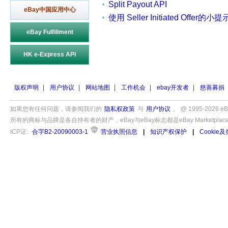
Split Payout API
eBay中国应用中心
使用 Seller Initiated Offer的小提
eBay Fulfillment
HK e-Express API
版权声明
|
用户协议
|
网站地图
|
工作机会
|
ebay开发者
|
慈善募捐
如果您有任何问题，请参阅我们的
隐私权政策
与
用户协议
。 @ 1995-202
所有的商标与品牌是各自持有者的财产，eBay与eBay标志都是eBay Marketplac
ICP证:
合字B2-20090003-1
营业执照信息
|
知识产权保护
|
Cooki