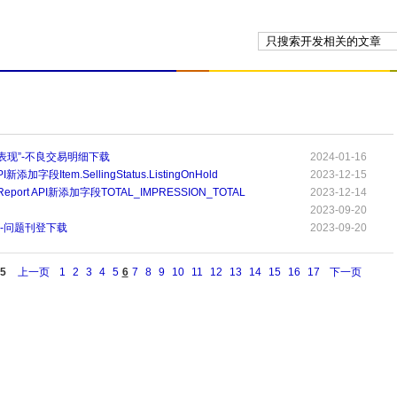
表现”-不良交易明细下载
2024-01-16
API新添加字段Item.SellingStatus.ListingOnHold
2023-12-15
ficReport API新添加字段TOTAL_IMPRESSION_TOTAL
2023-12-14
2023-09-20
”-问题刊登下载
2023-09-20
5
上一页
1
2
3
4
5
6
7
8
9
10
11
12
13
14
15
16
17
下一页