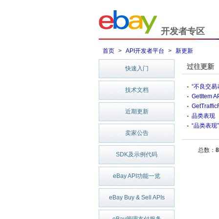
开发者专区
首页
>
API开发者平台
>
新更新
过往更新
快速入门
“不良交易
技术文档
GetItem 
GetTraf
近期更新
品类表现
“品类表现
卖家公告
总数：
8
SDK及示例代码
eBay API功能一览
eBay Buy & Sell APIs