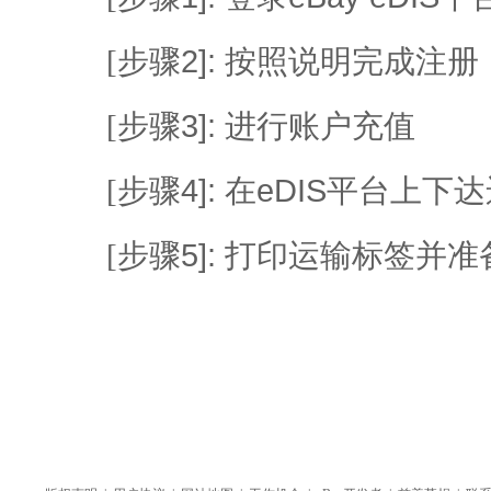
2]:
[
步骤
按照说明完成注册
3]:
[
步骤
进行账户充值
4]:
eDIS
[
步骤
在
平台上下达
5]:
[
步骤
打印运输标签并准