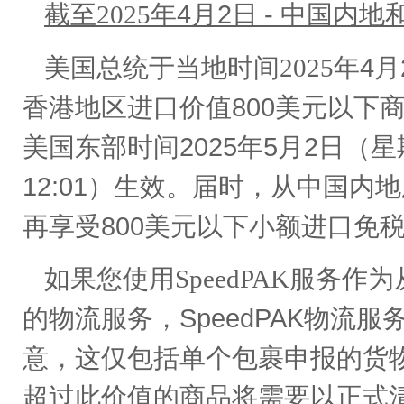
4
2
-
截至
2025
年
月
日
中国内地
4
美国总统于当地时间
2025
年
月
800
香港地区进口价值
美元以下
2025
5
2
美国东部时间
年
月
日（星
12:01
）生效。届时，从中国内地
800
再享受
美元以下小额进口免
如果您使用
SpeedPAK
服务作为
SpeedPAK
的物流服务，
物流服
意，这仅包括单个包裹申报的货
超过此价值的商品将需要以正式